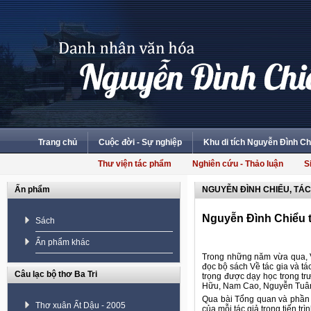
Trang chủ
Cuộc đời - Sự nghiệp
Khu di tích Nguyễn Đình Ch
Thư viện tác phẩm
Nghiên cứu - Thảo luận
S
Ấn phẩm
NGUYỄN ĐÌNH CHIỂU, TÁ
Nguyễn Đình Chiểu 
Sách
Ấn phẩm khác
Trong những năm vừa qua, V
đọc bộ sách Về tác gia và tá
Câu lạc bộ thơ Ba Tri
trọng được dạy học trong t
Hữu, Nam Cao, Nguyễn Tuân,
Qua bài Tổng quan và phần t
Thơ xuân Ất Dậu - 2005
của mỗi tác giả trong tiến t