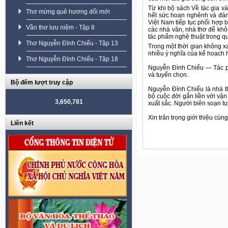
Từ khi bộ sách Về tác gia v
Thơ mừng quê hương đổi mới
hết sức hoan nghênh và đán
Việt Nam tiếp tục phối hợp 
Vần thơ lưu niệm - Tập 8
các nhà văn, nhà thơ để khô
tác phẩm nghệ thuật trong qu
Thơ Nguyễn Đình Chiểu - Tập 13
Trong một thời gian không xa
nhiều ý nghĩa của kế hoạch 
Thơ Nguyễn Đình Chiểu - Tập 18
Nguyễn Đình Chiểu — Tác ph
và tuyển chọn.
Bộ đếm lượt truy cập
Nguyễn Đình Chiểu là nhà th
bộ cuộc đời gắn liền với vậ
3,650,781
xuất sắc. Người biên soạn tu
Xin trân trọng giới thiệu cùn
Liên kết